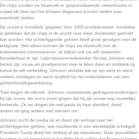
De chips zouden via bluetooth in 'gespecialiseerde' ziekenhuizen in
vrijwel elk deel van het lichaam diagnoses kunnen stellen over
eventuele ziektes.
De vrucht is inmiddels 'gegeten' door 1000 proefpersonen. Inmiddels
is gebleken dat de chips in de vrucht voor meer doeleinden gebruikt
kan worden. Het achterliggende geheim heeft grote gevolgen voor de
testgroep. Niet alleen kunnen de chips via bluetooth met de
buitenwereld communiceren, ze blijken ook via wifi netwerken
benaderbaar te zijn. Laboratoriummedewerker Nicolas Johnson was
bereid zijn vrouw als proefpersoon mee te laten doen en ontdekte bij
toeval de wifi verbinding. Johnson vertelde dat op zijn werk en werd
meteen ontslagen en werd verplicht tot het ondertekenen van een
geheimhoudingsverklaring.
Toen begon de ellende. Johnson constateerde gedragsveranderingen
bij zijn vrouw, die soms zover gingen dat hij zijn vrouw nog nauwelijks
herkende. Ze zei dingen die niet paste bij haar identiteit, deed
anders en ging anders met mensen om.
Johnson zocht de media op en deed zijn verhaal over het
achterliggende geheim, wat resulteerde in een wereldwijde schokgolf.
President Trump deed het verhaal af als nepnieuws. Maar journalisten
kwamen er via ingewijden in het Witte Huis achter dat Trump al langer