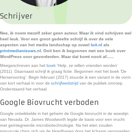
Schrijver
Nee, ik noem mezelf zeker geen auteur. Maar ik vind schrijven wel
heel leuk. Voor een groot gedeelte schrijf ik over de vele
aspecten van het media landschap op zowel
luit.nl
als
printmedianieuws.nl
. Ooit ben ik begonnen met een boek over
WordPress voor gevorderden. Maar dat komt nooit af......
Meegeschreven aan het
boek
'Help, ze willen vrienden worden'
(2011). Daarnaast schrijf ik graag fictie. Begonnen met het boek 'De
Hersenoorlog'. Begin februari (2017) stuurde ik een variant in de vorm
van kort verhaal in voor de
schrijfwedstrijd
van de publiek omroep.
Onderstaand het verhaal.
Google Biovrucht verboden
Google ontwikkelde in het geheim de Google biovrucht in de woestijn
van Nevada. Dr. James Woodworth legde de basis voor een vrucht
met geïntegreerde microbiotechnologie. Na het eten zouden
minuscule chips zich via de bloedbanen door het lichaam verspreiden.