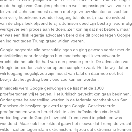
op de hoogte was Googles geheim en wel 'toepassingen' wist voor de
biovrucht. Johnson moest samen met zijn vrouw vluchten en zochten
een veilig heenkomen zonder toegang tot internet, maar de invloed
van de chips leek blijvend te zijn. Johnson deed zijn best zijn voormalig
werkgever een proces aan te doen. Zelf kon hij dat niet betalen, maar
er was een flink legertje advocaten bereid die dit proces tegen Google
en indirect tegen Trump graag wilden voeren.
Google negeerde alle beschuldigingen en ging gewoon verder met de
ontwikkeling naar de volgens hun maatschappelijk verantwoorde
vrucht, die het uiterlijk had van een gewone perzik. De advocaten van
Google bereidden zich voor op een complexe zaak. Het bewijs dat er
wifi toegang mogelijk zou zijn moest van tafel en daarmee ook het
bewijs dat het gedrag beïnvloed zou kunnen worden.
Inmiddels werd Google gedwongen de lijst met de 1000
proefpersonen vrij te geven. Het juridisch gevecht kon gaan beginnen.
Onder grote belangstelling werden in de federale rechtbank van San
Francisco de bewijzen geleverd tegen Google. Geselecteerde
proefpersonen waren bereid zich te laten beïnvloeden via de wifi
verbinding van de Google biovrucht. Trump werd ingelicht en was
woedend. Maar ook hier lekte al gauw het nieuws dat Trump de vrucht
wilde inzetten tegen islam extremisten. Hij zou dat extremisme kunnen